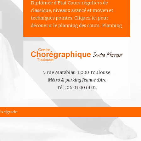
Diplômée d’Etat Cours réguliers de
classique, niveaux avancé et moyen et
techniques pointes. Cliquez ici pour
découvrir le planning des cours : Planning
5 rue Matabiau 31000 Toulouse
Métro & parking Jeanne d’Arc
Tél : 06 03 00 61 02
ixelgrade
.