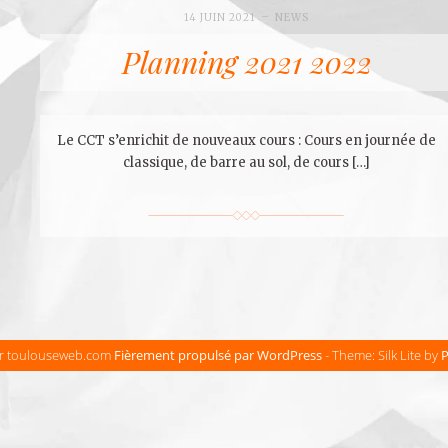
14 JUIN 2021
NEWS
Planning 2021 2022
Le CCT s’enrichit de nouveaux cours : Cours en journée de
classique, de barre au sol, de cours […]
ar toulouseweb.com
Fièrement propulsé par WordPress
-
Theme: Silk Lite by
P